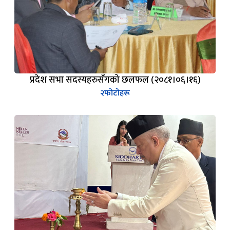
प्रदेश सभा सदस्यहरुसँगको छलफल (२०८१।०६।१६)
२
फोटोहरू