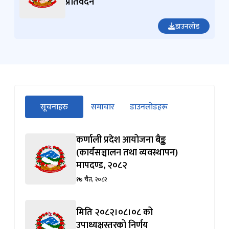
प्रतिवेदन
डाउनलोड
सीधा
सूचनाहरु
समाचार
डाउनलोडहरू
पहिलो
(सक्रिय ट्याब)
ट्याबको
सामग्रीमा
कर्णाली प्रदेश आयोजना बैङ्क
जानुहोस्
(कार्यसञ्चालन तथा व्यवस्थापन)
मापदण्ड, २०८२
१७ चैत, २०८२
मिति २०८२।०८।०८ को
उपाध्यक्षस्तरको निर्णय