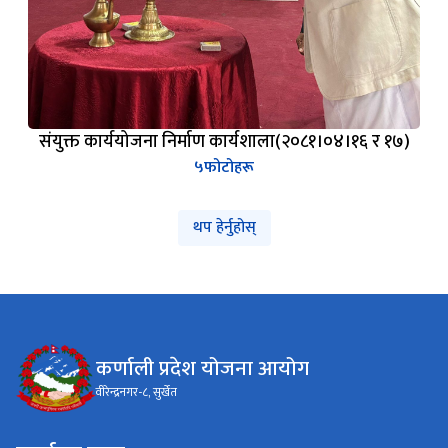
संयुक्त कार्ययोजना निर्माण कार्यशाला(२०८१।०४।१६ र १७)
५
फोटोहरू
थप हेर्नुहोस्
कर्णाली प्रदेश योजना आयोग
वीरेन्द्रनगर-८, सुर्खेत