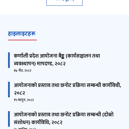
श्री फणिन्द्र प्रसाद शर्मा पौडेल
प्रशासकीय अधिकृत
9858053727
fpsp77@gmail.com
हाइलाइटहरू
कर्णाली प्रदेश आयोजना बैङ्क (कार्यसञ्चालन तथा
व्यवस्थापन) मापदण्ड, २०८२
१७ चैत, २०८२
आयोजनाको प्रस्ताव तथा छनोट प्रक्रिया सम्बन्धी कार्यविधी,
२०८२
१५ फागुन, २०८२
आयोजनाको प्रस्ताव तथा छनोट प्रक्रिया सम्बन्धी (दोस्रो
संशोधन) कार्यविधि, २०८२