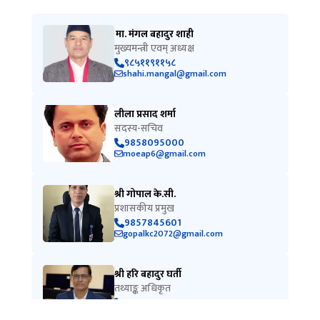
मा. मंगल बहादुर शाही
मुख्यमन्त्री एवम् अध्यक्ष
९८५११९११५८
shahi.mangal@gmail.com
लीला प्रसाद शर्मा
सदस्य-सचिव
9858095000
moeap6@gmail.com
श्री गोपाल के.सी.
प्रशासकीय प्रमुख
9857845601
gopalkc2072@gmail.com
श्री हरि बहादुर घर्ती
तथ्याङ्क अधिकृत
9848191801
info.kppc@karnali.gov.np