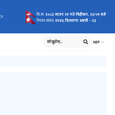
वि.सं:
२०८३ साउन २१ गते बिहीबार, २३:५९ बजे
०८२
न)
था
ा प्रणाली
योजना
न)
धन)
यान्वयन
्धी
Summit
धी
नेपाल संवत:
११४६ दिल्लागा अष्टमी - २३
ार्यविधि,
भाषा चयन गर्नुह
भाषा प
NEP
खोज्नुहोस्