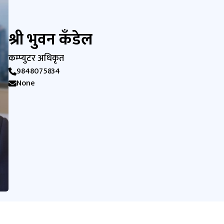
श्री भुवन कँडेल
कम्प्युटर अधिकृत
9848075834
None