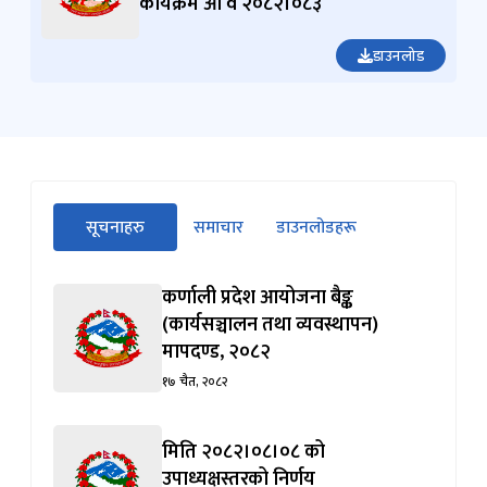
कार्यक्रम आ व २०८२।०८३
डाउनलोड
सीधा
सूचनाहरु
समाचार
डाउनलोडहरू
पहिलो
(सक्रिय ट्याब)
ट्याबको
सामग्रीमा
कर्णाली प्रदेश आयोजना बैङ्क
जानुहोस्
(कार्यसञ्चालन तथा व्यवस्थापन)
मापदण्ड, २०८२
१७ चैत, २०८२
मिति २०८२।०८।०८ को
उपाध्यक्षस्तरको निर्णय