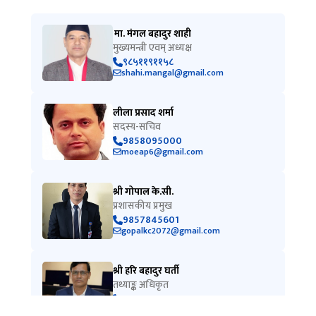
मा. मंगल बहादुर शाही
मुख्यमन्त्री एवम् अध्यक्ष
९८५११९११५८
shahi.mangal@gmail.com
लीला प्रसाद शर्मा
सदस्य-सचिव
9858095000
moeap6@gmail.com
श्री गोपाल के.सी.
प्रशासकीय प्रमुख
9857845601
gopalkc2072@gmail.com
श्री हरि बहादुर घर्ती
तथ्याङ्क अधिकृत
9848191801
info.kppc@karnali.gov.np