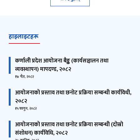
श्री फणिन्द्र प्रसाद शर्मा पौडेल
प्रशासकीय अधिकृत
9858053727
fpsp77@gmail.com
हाइलाइटहरू
कर्णाली प्रदेश आयोजना बैङ्क (कार्यसञ्चालन तथा
व्यवस्थापन) मापदण्ड, २०८२
१७ चैत, २०८२
आयोजनाको प्रस्ताव तथा छनोट प्रक्रिया सम्बन्धी कार्यविधी,
२०८२
१५ फागुन, २०८२
आयोजनाको प्रस्ताव तथा छनोट प्रक्रिया सम्बन्धी (दोस्रो
संशोधन) कार्यविधि, २०८२