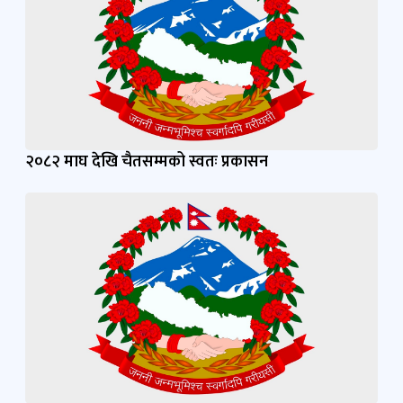
२०८२ माघ देखि चैतसम्मको स्वतः प्रकासन