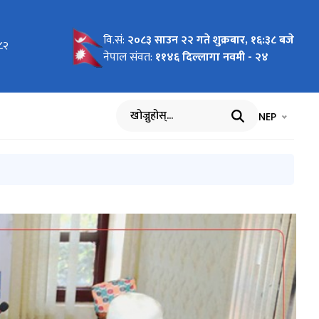
वि.सं:
२०८३ साउन २२ गते शुक्रबार, १६:३८ बजे
०८२
न)
था
ा प्रणाली
योजना
न) मापदण्ड,
धन)
यान्वयन
्धी
Summit
धी
नेपाल संवत:
११४६ दिल्लागा नवमी - २४
ार्यविधि,
भाषा चयन गर्नुह
भाषा प
NEP
खोज्नुहोस्