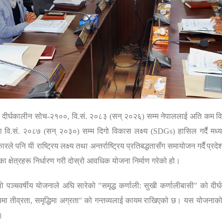
ा दीर्घकालीन सोच-२१००
,
वि.सं. २०८३ (सन् २०२६) सम्म नेपाललाई अति कम वि
ा
वि.सं. २०८७ (सन् २०३०) सम्म दिगो विकास लक्ष्य (
SDGs)
हासिल गर्दै म
 पनि यी राष्ट्रिय लक्ष्य तथा अन्तर्राष्ट्रिय प्रतिबद्धतासँग समायोजन गर्दै
प्रदे
क्षेत्रहरू निर्धारण गरी दोस्रो आवधिक योजना निर्माण गरेको हो।
ो पञ्चवर्षीय योजनाले अघि सारेको
"
समृद्ध कर्णाली: सुखी कर्णालीबासी" को दीर
मा तीव्रता
,
समृद्धिमा अग्रता"
को गन्तव्यलाई कायम राखिएको छ। यस योजनाको म
।