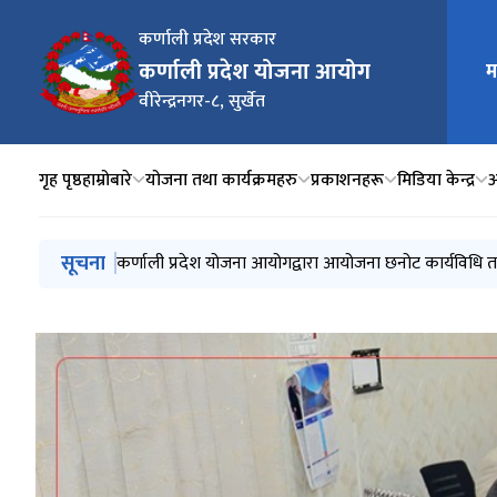
कर्णाली प्रदेश सरकार
कर्णाली प्रदेश योजना आयोग
म
मुख्य न
वीरेन्द्रनगर-८, सुर्खेत
गृह पृष्ठ
हाम्रोबारे
योजना तथा कार्यक्रमहरु
प्रकाशनहरू
मिडिया केन्द्र
आ
मुख्य नेभिगेसनमा जानुहोस्
सूचना
आयोजनाको प्रस्ताव तथा छनोट प्रक्रिया सम्बन्धी (दोस्रो संशोध
कर्णाली प्रदेश योजना आयोगद्वारा आयोजना छनोट कार्यविधि तथा 
कर्णाली प्रदेश आयोजना बैंक सम्बन्धी मापदण्ड संशोधन र सूचना
कर्णाली प्रदेश योजना आयोगको वार्षिक प्रगति समीक्षा र कार्ययोज
मध्यकालीन खर्च संरचना (आ.व. २०८२/८३ - २०८४/८५)