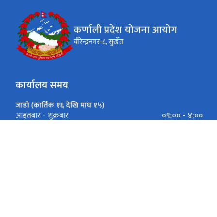
कर्णाली प्रदेश योजना आयोग
वीरेन्द्रनगर-८, सुर्खेत
कार्यालय समय
जाडो (कार्तिक १६ देखि माघ १५)
०९:०० - ४:००
आइतबार - शुक्रबार
गर्मी (माघ १६ देखि कार्तिक १५)
०९:०० - ५:००
आइतबार - शुक्रबार