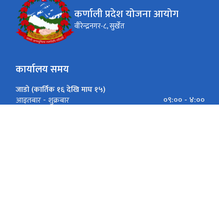
कर्णाली प्रदेश योजना आयोग
वीरेन्द्रनगर-८, सुर्खेत
कार्यालय समय
जाडो (कार्तिक १६ देखि माघ १५)
०९:०० - ४:००
आइतबार - शुक्रबार
गर्मी (माघ १६ देखि कार्तिक १५)
०९:०० - ५:००
आइतबार - शुक्रबार