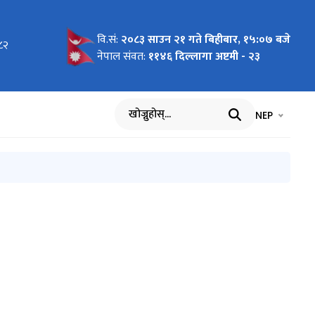
वि.सं:
२०८३ साउन २१ गते बिहीबार, १५:०७ बजे
०८२
न)
था
ा प्रणाली
योजना
न)
धन)
यान्वयन
्धी
Summit
धी
नेपाल संवत:
११४६ दिल्लागा अष्टमी - २३
ार्यविधि,
भाषा चयन गर्नुह
भाषा प
NEP
खोज्नुहोस्